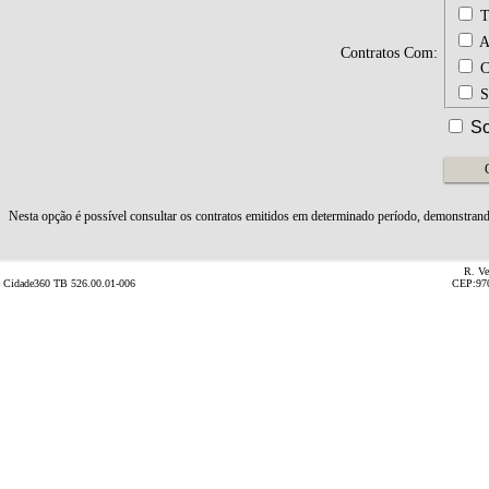
T
A
Contratos Com:
C
S
So
R. Ve
Cidade360 TB 526.00.01-006
CEP:970