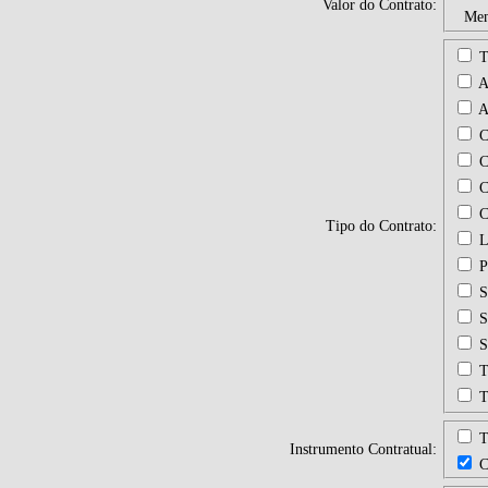
Valor do Contrato:
Men
T
A
A
C
C
C
C
Tipo do Contrato:
L
P
S
S
S
T
T
T
Instrumento Contratual:
C